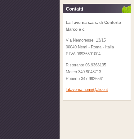
Contatti
La Taverna s.a.s. di Conforto
Marco e c.
Via Nemorense, 13/15
00040 Nemi - Roma - Italia
P.IVA 06936591004
Ristorante 06.9368135
Marco 340.9048713
Roberto 347.9926561
latavern
a.nemi@a
lice.it