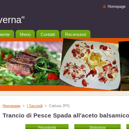
Homepage
verna"
iente
Menù
Contatti
Recensioni
Homepage
>
I Secondi
>
Cattura.JPG
Trancio di Pesce Spada all'aceto balsamic
Precedente
Slideshow